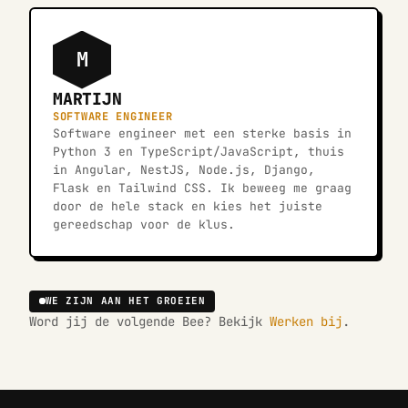
M
MARTIJN
SOFTWARE ENGINEER
Software engineer met een sterke basis in
Python 3 en TypeScript/JavaScript, thuis
in Angular, NestJS, Node.js, Django,
Flask en Tailwind CSS. Ik beweeg me graag
door de hele stack en kies het juiste
gereedschap voor de klus.
WE ZIJN AAN HET GROEIEN
Word jij de volgende Bee? Bekijk
Werken bij
.