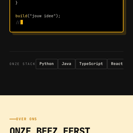
}
build
(
"jouw idee"
);
// ✓ live in productie 
Python
Java
TypeScript
React
ONZE STACK
OVER ONS
ONZE BEEZ EERST