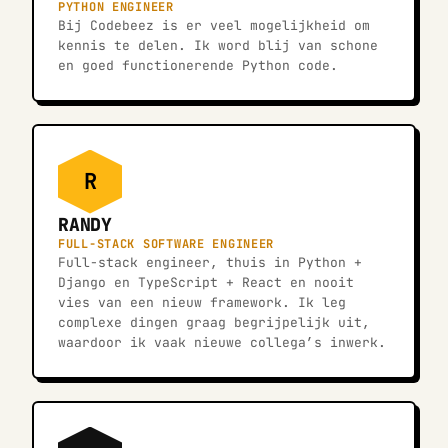
PYTHON ENGINEER
Bij Codebeez is er veel mogelijkheid om
kennis te delen. Ik word blij van schone
en goed functionerende Python code.
R
RANDY
FULL-STACK SOFTWARE ENGINEER
Full-stack engineer, thuis in Python +
Django en TypeScript + React en nooit
vies van een nieuw framework. Ik leg
complexe dingen graag begrijpelijk uit,
waardoor ik vaak nieuwe collega’s inwerk.