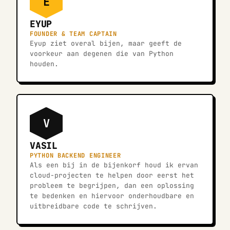
E
EYUP
FOUNDER & TEAM CAPTAIN
Eyup ziet overal bijen, maar geeft de
voorkeur aan degenen die van Python
houden.
V
VASIL
PYTHON BACKEND ENGINEER
Als een bij in de bijenkorf houd ik ervan
cloud-projecten te helpen door eerst het
probleem te begrijpen, dan een oplossing
te bedenken en hiervoor onderhoudbare en
uitbreidbare code te schrijven.