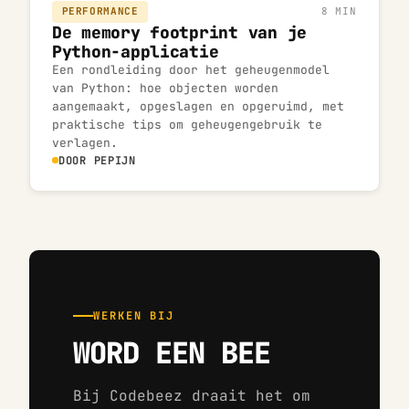
PERFORMANCE
8 MIN
De memory footprint van je
Python-applicatie
Een rondleiding door het geheugenmodel
van Python: hoe objecten worden
aangemaakt, opgeslagen en opgeruimd, met
praktische tips om geheugengebruik te
verlagen.
DOOR PEPIJN
WERKEN BIJ
WORD EEN BEE
Bij Codebeez draait het om