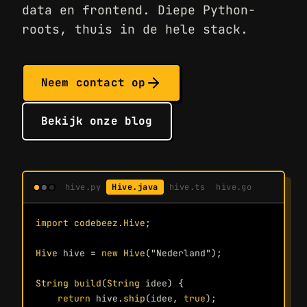
data en frontend. Diepe Python-
roots, thuis in de hele stack.
Neem contact op
Bekijk onze blog
hive.py
Hive.java
hive.ts
hive.go
import 
codebeez.Hive
;
Hive
 hive = 
new 
Hive
(
"Nederland"
);
String
build
(
String
 idee) {
return 
hive.
ship
(idee, 
true
);