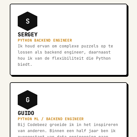
S
SERGEY
PYTHON BACKEND ENGINEER
Ik houd ervan om complexe puzzels op te
lossen als backend engineer, daarnaast
hou ik van de flexibiliteit die Python
biedt.
G
GUIDO
PYTHON ML / BACKEND ENGINEER
Bij Codebeez groeide ik in het inspireren
van anderen. Binnen een half jaar ben ik
overgestapt van data engineering naar