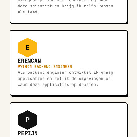
data scientist en krijg ik zelfs kansen
als lead.
E
ERENCAN
PYTHON BACKEND ENGINEER
Als backend engineer ontwikkel ik graag
applicaties en zet ik de omgevingen op
waar deze applicaties op draaien.
P
PEPIJN