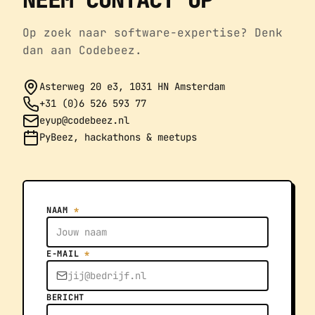
Op zoek naar software-expertise? Denk
dan aan Codebeez.
Asterweg 20 e3, 1031 HN Amsterdam
+31 (0)6 526 593 77
eyup@codebeez.nl
PyBeez, hackathons & meetups
NAAM
*
E-MAIL
*
BERICHT