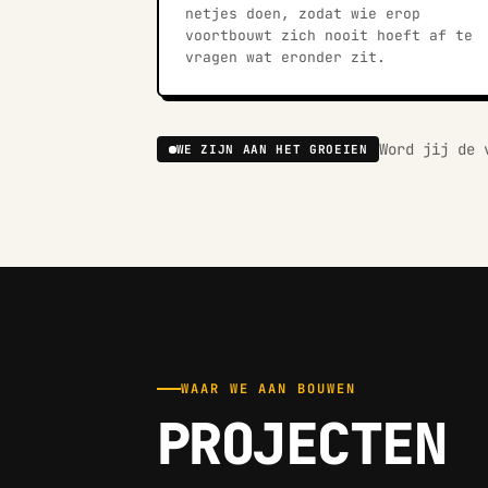
netjes doen, zodat wie erop
voortbouwt zich nooit hoeft af te
vragen wat eronder zit.
Word jij de 
WE ZIJN AAN HET GROEIEN
WAAR WE AAN BOUWEN
PROJECTEN