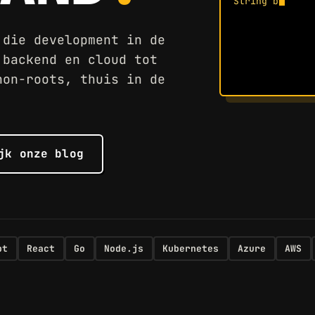
String
build
(
S
ret
 die development in de
 backend en cloud tot
hon-roots, thuis in de
jk onze blog
pt
React
Go
Node.js
Kubernetes
Azure
AWS