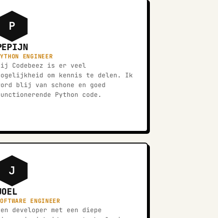
P
PEPIJN
PYTHON ENGINEER
Bij Codebeez is er veel
mogelijkheid om kennis te delen. Ik
word blij van schone en goed
functionerende Python code.
J
JOEL
SOFTWARE ENGINEER
Een developer met een diepe