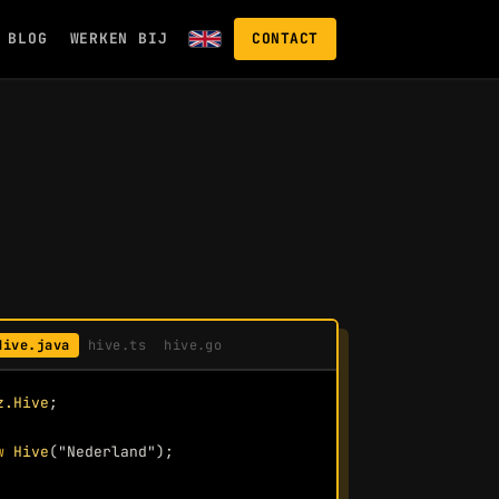
BLOG
WERKEN BIJ
CONTACT
Hive.java
hive.ts
hive.go
z.Hive
;
w 
Hive
(
"Nederland"
);