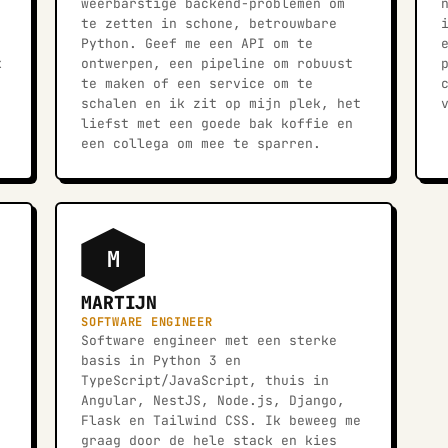
weerbarstige backend-problemen om
te zetten in schone, betrouwbare
Python. Geef me een API om te
k
ontwerpen, een pipeline om robuust
te maken of een service om te
schalen en ik zit op mijn plek, het
liefst met een goede bak koffie en
een collega om mee te sparren.
M
MARTIJN
SOFTWARE ENGINEER
Software engineer met een sterke
basis in Python 3 en
TypeScript/JavaScript, thuis in
Angular, NestJS, Node.js, Django,
Flask en Tailwind CSS. Ik beweeg me
graag door de hele stack en kies