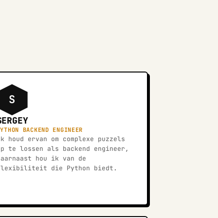
S
SERGEY
PYTHON BACKEND ENGINEER
Ik houd ervan om complexe puzzels
op te lossen als backend engineer,
daarnaast hou ik van de
flexibiliteit die Python biedt.