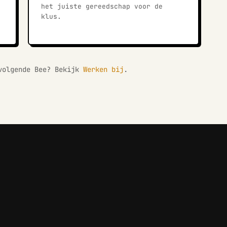
het juiste gereedschap voor de
klus.
volgende Bee? Bekijk
Werken bij
.