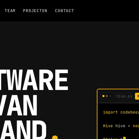
TEAM
PROJECTEN
CONTACT
TWARE
VAN
hive.py
import 
codebee
AND
.
Hive
 hive = 
ne