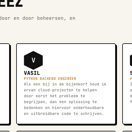
EEZ
door en door beheersen, en
V
VASIL
PYTHON BACKEND ENGINEER
Als een bij in de bijenkorf houd ik
ervan cloud-projecten te helpen
door eerst het probleem te
begrijpen, dan een oplossing te
bedenken en hiervoor onderhoudbare
en uitbreidbare code te schrijven.