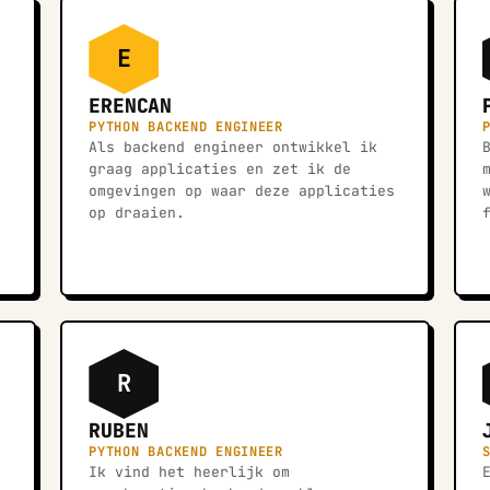
E
ERENCAN
PYTHON BACKEND ENGINEER
Als backend engineer ontwikkel ik
graag applicaties en zet ik de
omgevingen op waar deze applicaties
op draaien.
R
RUBEN
PYTHON BACKEND ENGINEER
Ik vind het heerlijk om