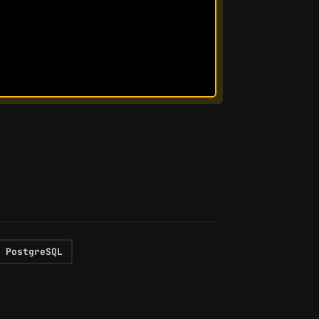
tring
 idee) {
PostgreSQL