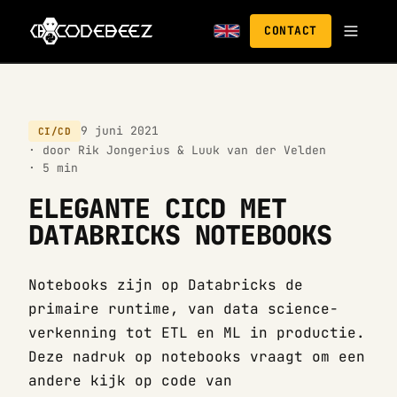
CONTACT
9 juni 2021
CI/CD
· door Rik Jongerius & Luuk van der Velden
· 5 min
ELEGANTE CICD MET
DATABRICKS NOTEBOOKS
Notebooks zijn op Databricks de
primaire runtime, van data science-
verkenning tot ETL en ML in productie.
Deze nadruk op notebooks vraagt om een
andere kijk op code van